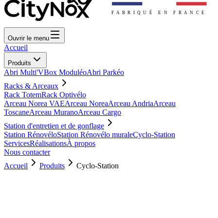
Ouvrir le menu
Accueil
Produits
Abri Multi'V
Box Moduléo
Abri Parkéo
Racks & Arceaux
Rack Totem
Rack Optivélo
Arceau Norea VAE
Arceau Norea
Arceau Andria
Arceau
Toscane
Arceau Murano
Arceau Cargo
Station d'entretien et de gonflage
Station Rénovélo
Station Rénovélo murale
Cyclo-Station
Services
Réalisations
À propos
Nous contacter
Accueil
Produits
Cyclo-Station
Previous slide
Next slide